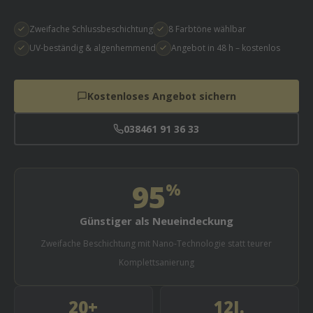
Zweifache Schlussbeschichtung
8 Farbtöne wählbar
UV-beständig & algenhemmend
Angebot in 48 h – kostenlos
Kostenloses Angebot sichern
038461 91 36 33
95
%
Günstiger als Neueindeckung
Zweifache Beschichtung mit Nano-Technologie statt teurer
Komplettsanierung
20
+
12
J.