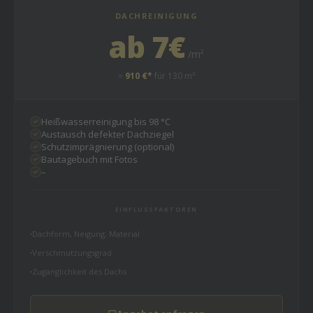
DACHREINIGUNG
ab 7€
/m²
≈
910 €*
für 130 m²
Heißwasserreinigung bis 98 °C
Austausch defekter Dachziegel
Schutzimprägnierung (optional)
Bautagebuch mit Fotos
–
EINFLUSSFAKTOREN
Dachform, Neigung, Material
Verschmutzungsgrad
Zugänglichkeit des Dachs