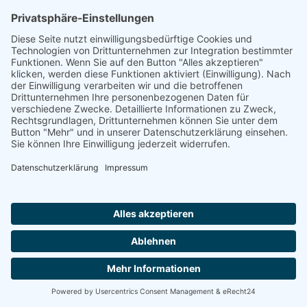
›
Metallschutz
›
Fassadenreinigung & -beschichtung
›
Holzschutz
›
Bodenversiegelung
›
Arbeitsablauf
KONTAKT
Andreassteig 13
18246 Bützow
038461 91 36 33
kontakt@dachveredelung-mv.de
RECHTLICHES