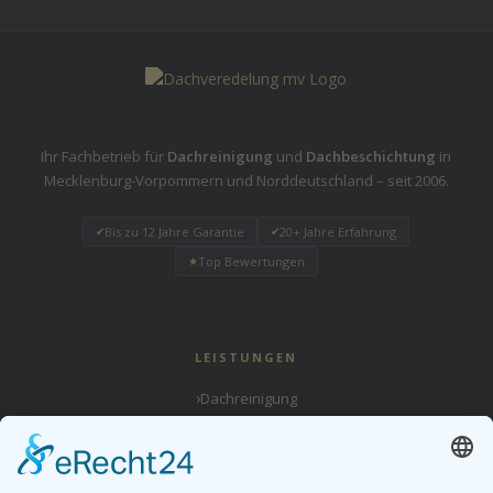
Ihr Fachbetrieb für
Dachreinigung
und
Dachbeschichtung
in
Mecklenburg-Vorpommern und Norddeutschland – seit 2006.
Bis zu 12 Jahre Garantie
20+ Jahre Erfahrung
✔
✔
Top Bewertungen
★
LEISTUNGEN
›
Dachreinigung
›
Dachbeschichtung
›
Flachdach