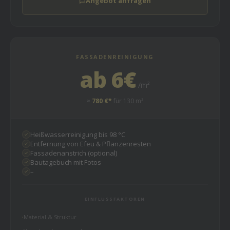
Angebot anfragen
FASSADENREINIGUNG
ab 6€
/m²
≈
780 €*
für 130 m²
Heißwasserreinigung bis 98 °C
Entfernung von Efeu & Pflanzenresten
Fassadenanstrich (optional)
Bautagebuch mit Fotos
–
EINFLUSSFAKTOREN
Material & Struktur