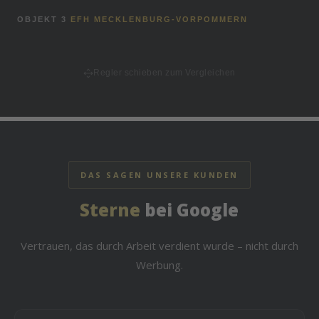
VORHER
NACHHER
OBJEKT 3
EFH MECKLENBURG-VORPOMMERN
VORHER
NACHHER
Regler schieben zum Vergleichen
DAS SAGEN UNSERE KUNDEN
Sterne
bei Google
Vertrauen, das durch Arbeit verdient wurde – nicht durch
Werbung.