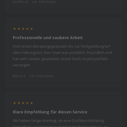
Steffen K. · vor 4 Monaten
★★★★★
Professionelle und saubere Arbeit
Vom ersten Beratungsgespräch bis zur Fertigstellung lief
alles reibungslos. Das Team war pünktlich, freundlich und
hat sehr sauber gearbeitet. Unser Dach ist jetzt perfekt
versiegelt.
Maria V. · vor 4 Monaten
★★★★★
Klare Empfehlung für diesen Service
Wir haben lange überlegt, ob eine Dachbeschichtung
sinnvoll ist, und können nun mit Sicherheit sagen: Ja, es